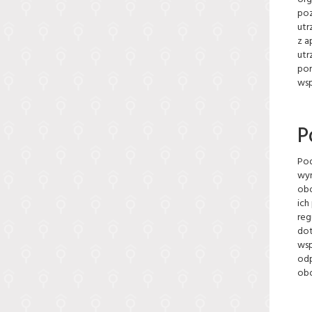
poz
utr
z a
utr
por
wsp
P
Pod
wyn
obo
ich
reg
dot
wsp
odp
obo