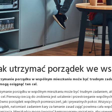
ak utrzymać porządek we ws
rzymanie porządku w wspólnym mieszkaniu może być trudnym zadani
mogą osiągnąć ten cel.
zymanie porządku w wspólnym mieszkaniu może być trudnym zadaniem, ale 
 cel. Pierwszą rzeczą do zrobienia jest ustalenie i przestrzeganie wspó
ówno porządek wspólnych pomieszczeń, jak i prywatnych pokoi. Wszyscy m
ządek, natomiast zadaniem kary za łamanie zasad zająć powinna cała wspó
anizacja. Mieszkańcy mogą tworzyć harmonogramy sprzątania, aby upewnić 