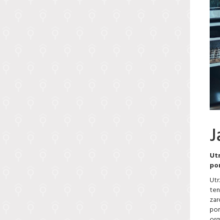
J
Ut
po
Utr
ten
zar
por
org