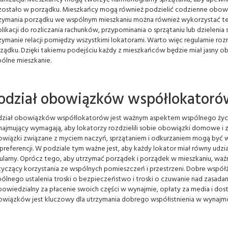
ostało w porządku. Mieszkańcy mogą również podzielić codzienne obowią
zymania porządku we wspólnym mieszkaniu można również wykorzystać te
plikacji do rozliczania rachunków, przypominania o sprzątaniu lub dzieleni
zymanie relacji pomiędzy wszystkimi lokatorami. Warto więc regularnie r
ządku. Dzięki takiemu podejściu każdy z mieszkańców będzie miał jasny o
ólne mieszkanie.
odział obowiązków współlokatoró
ział obowiązków współlokatorów jest ważnym aspektem wspólnego życ
ajmujący wymagają, aby lokatorzy rozdzielili sobie obowiązki domowe i zgo
wiązki związane z myciem naczyń, sprzątaniem i odkurzaniem mogą być 
 preferencji. W podziale tym ważne jest, aby każdy lokator miał równy ud
ularny. Oprócz tego, aby utrzymać porządek i porządek w mieszkaniu, ważne
yczący korzystania ze wspólnych pomieszczeń i przestrzeni. Dobre wsp
ólnego ustalenia troski o bezpieczeństwo i troski o czuwanie nad zasadam
owiedzialny za płacenie swoich części w wynajmie, opłaty za media i dost
wiązków jest kluczowy dla utrzymania dobrego współistnienia w wynaj