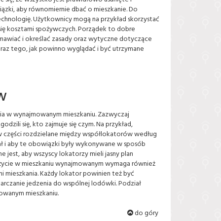
zki, aby równomiernie dbać o mieszkanie. Do
chnologię. Użytkownicy mogą na przykład skorzystać
a się kosztami spożywczych. Porządek to dobre
ozmawiać i określać zasady oraz wytyczne dotyczące
braz tego, jak powinno wyglądać i być utrzymane
w
ia w wynajmowanym mieszkaniu. Zazwyczaj
dzili się, kto zajmuje się czym. Na przykład,
w części rozdzielane między współlokatorów według
ział i aby te obowiązki były wykonywane w sposób
 jest, aby wszyscy lokatorzy mieli jasny plan
ółżycie w mieszkaniu wynajmowanym wymaga również
i mieszkania. Każdy lokator powinien też być
arczanie jedzenia do wspólnej lodówki. Podział
mowanym mieszkaniu.
do góry