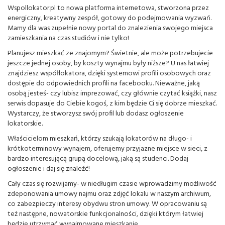
Wspollokator.pl to nowa platforma internetowa, stworzona przez
energiczny, kreatywny zespół, gotowy do podejmowania wyzwań.
Mamy dla was zupełnie nowy portal do znalezienia swojego miejsca
zamieszkania na czas studiów i nie tylko!
Planujesz mieszkać ze znajomym? Świetnie, ale może potrzebujecie
jeszcze jednej osoby, by koszty wynajmu były niższe? U nas łatwiej
znajdziesz współlokatora, dzięki systemowi profili osobowych oraz
dostępie do odpowiednich profili na facebooku. Nieważne, jaką
osobą jesteś- czy lubisz imprezować, czy głównie czytać książki, nasz
serwis dopasuje do Ciebie kogoś, z kim będzie Ci się dobrze mieszkać.
Wystarczy, że stworzysz swój profil lub dodasz ogłoszenie
lokatorskie.
Właścicielom mieszkań, którzy szukają lokatorów na długo- i
krótkoterminowy wynajem, oferujemy przyjazne miejsce w sieci, z
bardzo interesującą grupą docelową, jaką są studenci. Dodaj
ogłoszenie i daj się znaleźć!
Cały czas się rozwijamy- w niedługim czasie wprowadzimy możliwość
zdeponowania umowy najmu oraz zdjęć lokalu w naszym archiwum,
co zabezpieczy interesy obydwu stron umowy. W opracowaniu są
też następne, nowatorskie funkcjonalności, dzięki którym łatwiej
będzie utrzymać wynajmowane mieszkanie.