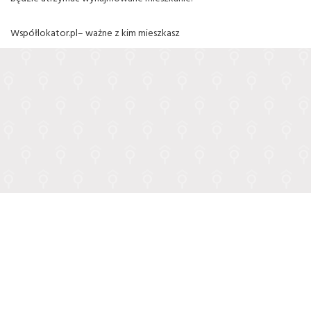
Współlokator.pl– ważne z kim mieszkasz
Regulamin
Polityka prywaności
O nas
FAQ
Partnerzy