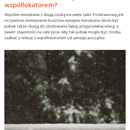
współlokatorem?
Wspólne mieszkanie z drugą osobą ma wiele zalet. Podstawową jest
oczywiście zmniejszenie kosztów wynajmu mieszkania. Może być
jednak także okazją do zbudowania fajnej, przyjacielskiej relacji, a
nawet znajomości na całe życie. Aby tak jednak mogło być, trzeba
zadbać o relacje z współlokatorem od samego początku.