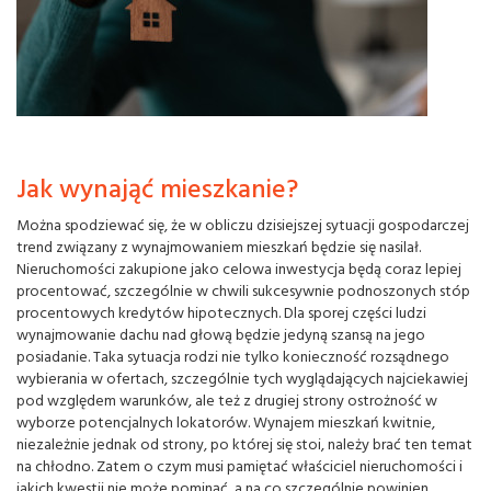
Jak wynająć mieszkanie?
Można spodziewać się, że w obliczu dzisiejszej sytuacji gospodarczej
trend związany z wynajmowaniem mieszkań będzie się nasilał.
Nieruchomości zakupione jako celowa inwestycja będą coraz lepiej
procentować, szczególnie w chwili sukcesywnie podnoszonych stóp
procentowych kredytów hipotecznych. Dla sporej części ludzi
wynajmowanie dachu nad głową będzie jedyną szansą na jego
posiadanie. Taka sytuacja rodzi nie tylko konieczność rozsądnego
wybierania w ofertach, szczególnie tych wyglądających najciekawiej
pod względem warunków, ale też z drugiej strony ostrożność w
wyborze potencjalnych lokatorów. Wynajem mieszkań kwitnie,
niezależnie jednak od strony, po której się stoi, należy brać ten temat
na chłodno. Zatem o czym musi pamiętać właściciel nieruchomości i
jakich kwestii nie może pominąć, a na co szczególnie powinien