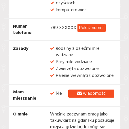
czyścioch
komputerowiec
Numer
Pokaż numer
789
XXXXXX
telefonu
Zasady
Rodziny z dziećmi mile
widziane
Pary mile widziane
Zwierzęta dozwolone
Palenie wewnątrz dozwolone
Mam
wiadomość
Nie
mieszkanie
O mnie
Właśnie zaczynam pracę jako
taxuwkarz na gdansku poszukuje
miejsca gdzie będę mógł się